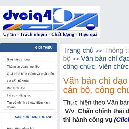
GIỚI THIỆU
Trang chủ
Thông t
>>
bộ
Văn bản chỉ đạo
>>
Giới thiệu chung
công chức, viên chức
Thông tin doanh nghiệp
Quá trình hình thành và phát triển
Văn bản chỉ đạo
Cơ cấu tổ chức
cán bộ, công ch
Ban lãnh đạo
Hồ sơ - Năng lực
Thực hiện theo Văn b
Trụ sở chính và các điểm kinh
doanh
V/v Chấn chỉnh thái đ
SẢN XUẤT KINH DOANH
thi hành công vụ
(Click
Hoạt động công ích