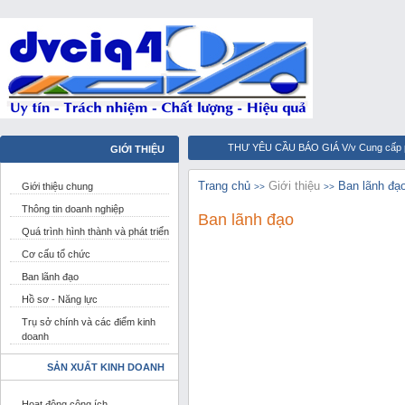
THƯ YÊU CẦU BÁO GIÁ V/v Cung cấp ph
GIỚI THIỆU
QUẬN 4 TỔ CHỨC CHÀO CỜ ĐẦU TUẦN
Trang chủ
Giới thiệu
Ban lãnh đạ
Giới thiệu chung
>>
>>
thành viên Dịch vụ Công ích Quận 4
Thông tin doanh nghiệp
Ban lãnh đạo
thành phẩm
THƯ MỜI CHÀO GIÁ thự
Quá trình hình thành và phát triển
Cơ cấu tổ chức
Ban lãnh đạo
Hồ sơ - Năng lực
Trụ sở chính và các điểm kinh
doanh
SẢN XUẤT KINH DOANH
Hoạt động công ích