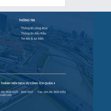
THÔNG TIN
Thông tin công khai
Thông tin đấu thầu
Tin tức & sự kiện
 THÀNH VIÊN DỊCH VỤ CÔNG ÍCH QUẬN 4
g Diệu, phường Khánh Hội, Thành phố Hồ Chí Minh
84.28) 3826 4125 - 3825 4337 Fax: (84.28) 3826 0352
vciq4.com