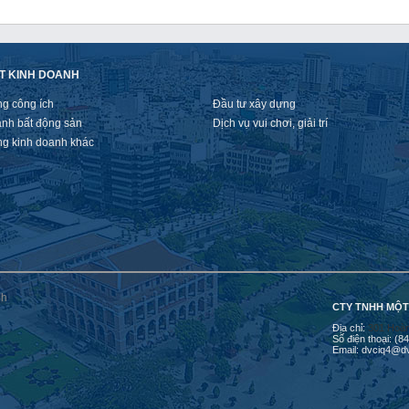
T KINH DOANH
ng công ích
Đầu tư xây dựng
anh bất động sản
Dịch vụ vui chơi, giải trí
ng kinh doanh khác
CTY TNHH MỘT
Địa chỉ:
301 Hoàn
Số điện thoại: (
Email: dvciq4@d