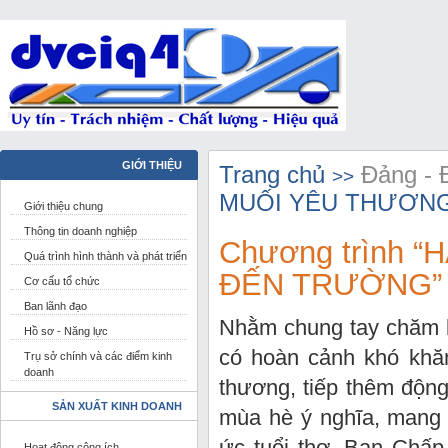
GIỚI THIỆU
Trang chủ
Đảng - 
>>
MUỐI YÊU THƯƠNG
Giới thiệu chung
Thông tin doanh nghiệp
Chương trình 
Quá trình hình thành và phát triển
ĐẾN TRƯỜNG”
Cơ cấu tổ chức
Ban lãnh đạo
Nhằm chung tay chăm lo
Hồ sơ - Năng lực
có hoàn cảnh khó khă
Trụ sở chính và các điểm kinh
doanh
thương, tiếp thêm độn
SẢN XUẤT KINH DOANH
mùa hè ý nghĩa, mang 
ức tuổi thơ. Ban Ch
Hoạt động công ích