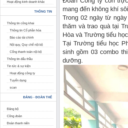
Đoàn Công ty còn trực 
Hoạt động kinh doanh khác
mang đến không khí sôi 
THÔNG TIN
Trong 02 ngày từ ngày
Thông tin công khai
thăm và trao quà tại T
Thông tin Cổ phần hóa
Hòa và Trường tiểu học
Báo cáo tài chính
Tại Trường tiểu học 
Nội quy, Quy chế nội bộ
sinh gồm 03 combo thi
Cổng thanh toán nội bộ
dưỡng.
Thông tin đấu thầu
Tin tức & sự kiện
Hoạt động công ty
Tuyển dụng
scan
ĐẢNG - ĐOÀN THỂ
Đảng bộ
Công đoàn
Đoàn thanh niên