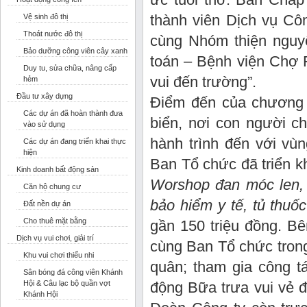
thành viên Dịch vụ Côn
Vệ sinh đô thị
Thoát nước đô thị
cùng Nhóm thiện nguy
Bảo dưỡng công viên cây xanh
toán – Bệnh viện Chợ 
Duy tu, sửa chữa, nâng cấp
vui đến trường”.
hẻm
Đầu tư xây dựng
Điểm đến của chương 
Các dự án đã hoàn thành đưa
biển, nơi con người c
vào sử dụng
hành trình đến với vù
Các dự án đang triển khai thực
hiện
Ban Tổ chức đã triển k
Kinh doanh bất động sản
Worshop đan móc len, B
Căn hộ chung cư
bảo hiểm y tế, tủ thuốc
Đất nền dự án
Cho thuê mặt bằng
gần 150 triệu đồng. B
Dịch vụ vui chơi, giải trí
cùng Ban Tổ chức trong
Khu vui chơi thiếu nhi
quân; tham gia công tá
Sân bóng đá công viên Khánh
Hội & Câu lạc bộ quần vợt
động Bữa trưa vui vẻ đ
Khánh Hội